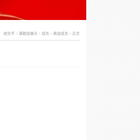
：
胡文平
>
课题组展示
>
成员
>
离组成员
> 正文