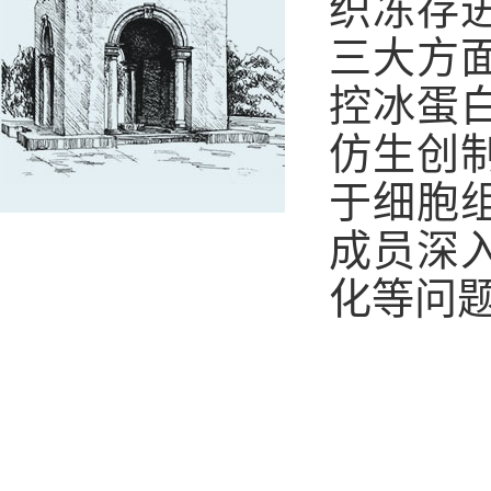
织冻存
三大方
控冰蛋
仿生创
于细胞
成员深
化等问