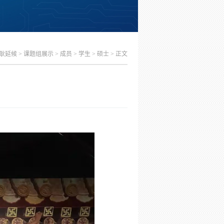
耿延候
>
课题组展示
>
成员
>
学生
>
硕士
> 正文