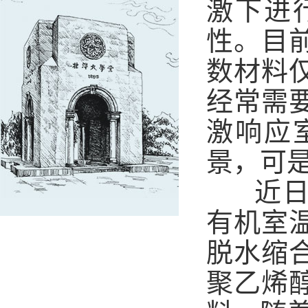
激下进
性。目
数材料
经常需
激响应
景，可
近日
有机室
脱水缩
聚乙烯